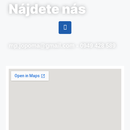
Nájdete nás
mp.jopoma@gmail.com - 0949 428 589